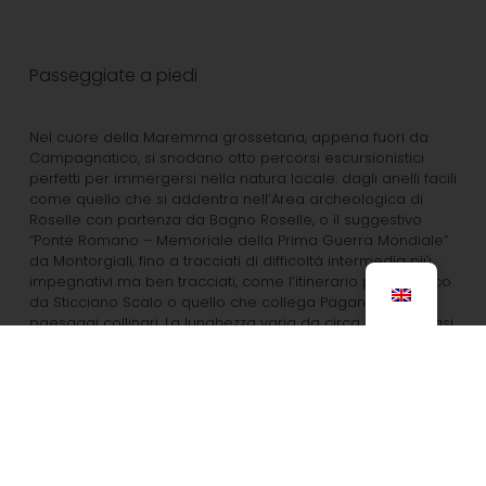
Passeggiate a piedi
Nel cuore della Maremma grossetana, appena fuori da
Campagnatico, si snodano otto percorsi escursionistici
perfetti per immergersi nella natura locale: dagli anelli facili
come quello che si addentra nell’Area archeologica di
Roselle con partenza da Bagno Roselle, o il suggestivo
“Ponte Romano – Memoriale della Prima Guerra Mondiale”
da Montorgiali, fino a tracciati di difficoltà intermedia più
impegnativi ma ben tracciati, come l’itinerario panoramico
da Sticciano Scalo o quello che collega Paganico con
paesaggi collinari. La lunghezza varia da circa 3 km a quasi
10 km, con dislivelli contenuti tra 70 e 240 m, rendendo
questi trekking ideali per una giornata all’aria aperta. Tutti i
sentieri, accuratamente selezionati dai dati di migliaia di
utenti Komoot, garantiscono buona praticabilità e
accessibilità anche ai meno esperti, offrendo un mix
equilibrato tra esercizio fisico e bellezza paesaggistica