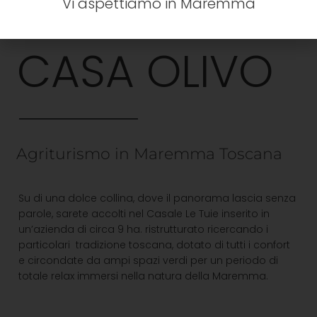
Vi aspettiamo in Maremma
CASA OLIVO
Agriturismo in Maremma Toscana
Su di una dolce collina, dove il panorama lascia senza
parole, sarete accolti nel Casale Le Tuie inserito in
un’azienda di circa 9 ha. ristrutturato ricercando i
particolari tradizione toscana, dotato di tutti i confort
e circondate da ampi spazi verdi per un periodo di
totale relax immersi nella natura della Maremma.