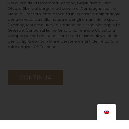
Nel cuore della Maremma Toscana, l’Agriturismo Casa
Olivo, a 2km dal borgo medioevale di Campagnatico tra
Siena e Grosseto, offre ospitalità in un casale indipendente
per una vacanza nella natura e per gli amanti dello sport
(Trekking, Mountain Bike, Equitazione nel vicino Maneggio Le
Ginestre, Canoa sul fiume Ombrone, Tennis e Calcetto a
Campagnatico) del benessere e del turismo attivo. Ideale
per famiglia con bambini e persone amanti del relax. Olio
extravergine IGP Toscano.
CONTINUA