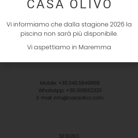
Strada Provinciale 44 delle Conce n°35
58042 Campagnatico (GR)
Vi informiamo che dalla stagione 2026 la
piscina non sarà più disponibile.
Vi aspettiamo in Maremma
CONTATTACI
Mobile: +39.349.5849888
WhatsApp: +39.3518152333
E-mail: info@casaolivo.com
SEGUICI