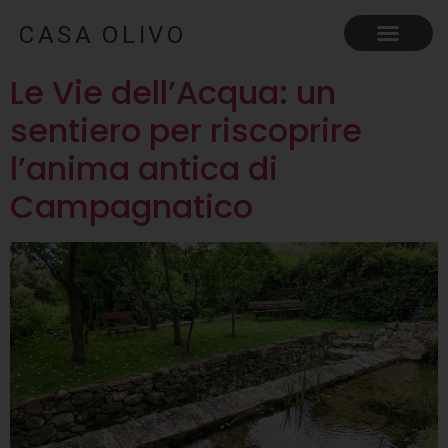
Le Vie dell’Acqua: un
sentiero per riscoprire
l’anima antica di
Campagnatico