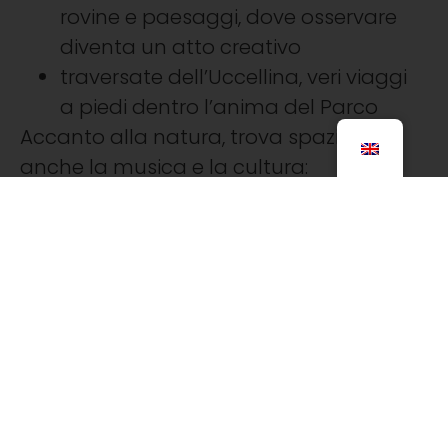
rovine e paesaggi, dove osservare
diventa un atto creativo
traversate dell’Uccellina, veri viaggi
a piedi dentro l’anima del Parco
Accanto alla natura, trova spazio
anche la musica e la cultura:
concerti sinfonici e rassegne
musicali nel cuore del Parco, dove il
suono dialoga con il paesaggio
incontri dedicati alla storia delle
piante e del territorio, come piccoli
viaggi nel tempo
Con l’arrivo di aprile, il passo si allunga
verso il mare: