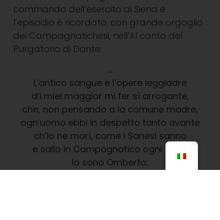
commando dell’esercito di Siena e
l’episodio è ricordato, con grande orgoglio
dei Campagnatichesi, nell’XI canto del
Purgatorio di Dante:
…
L’antico sangue e l’opere leggiadre
d’i miei maggior mi fer sì arrogante,
che, non pensando a la comune madre,
ogn’uomo ebbi in despetto tanto avante
ch’io ne morì, come i Sanesi sanno
e sallo in Campagnatico ogni fante
Io sono Omberto;
…
Dante Alighieri â€“ Divine Comedy â€“
Canto XI, Purgatory